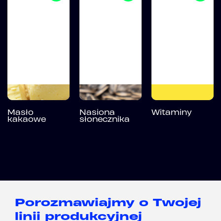
Masło
Nasiona
Witaminy
kakaowe
słonecznika
Porozmawiajmy o Twojej
linii produkcyjnej