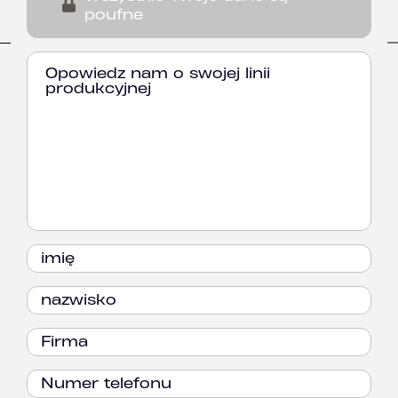
poufne