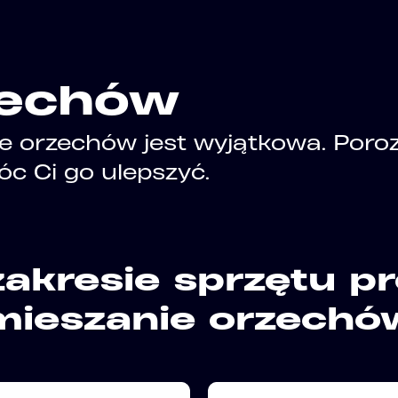
zechów
ie orzechów jest wyjątkowa. Por
c Ci go ulepszyć.
akresie sprzętu p
mieszanie orzechó