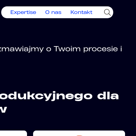
Expertise
O nas
Kontakt
ozmawiajmy o Twoim procesie i
rodukcyjnego dla
w