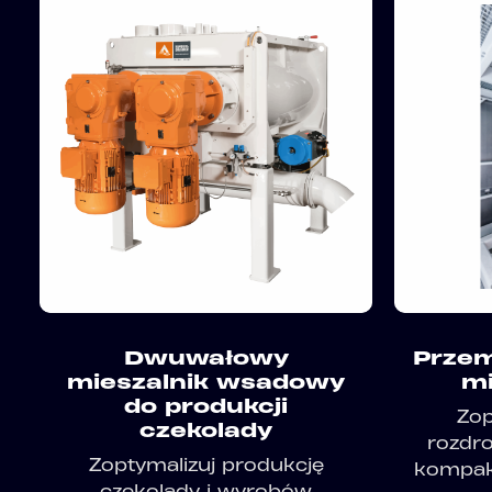
Dwuwałowy
Przem
mieszalnik wsadowy
mi
do produkcji
Zop
czekolady
rozdro
Zoptymalizuj produkcję
kompak
czekolady i wyrobów