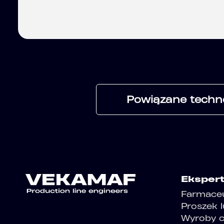
Powiązane techn
Eksper
Farmace
Proszek 
Wyroby cu