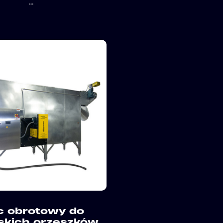
...
c obrotowy do
skich orzeszków