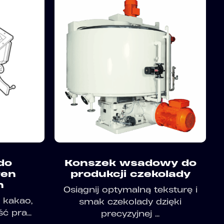
do
Konszek wsadowy do
ren
produkcji czekolady
h
Osiągnij optymalną teksturę i
 kakao,
smak czekolady dzięki
ć pra...
precyzyjnej ...