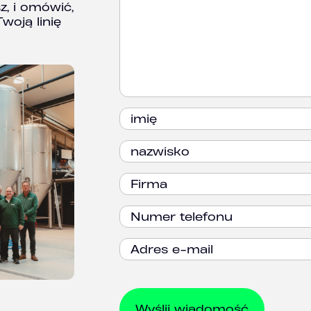
z, i omówić,
woją linię