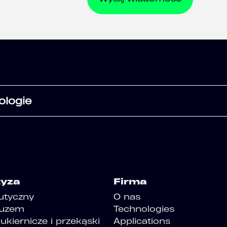
ologie
tyza
Firma
utyczny
O nas
luzem
Technologies
kiernicze i przekąski
Applications