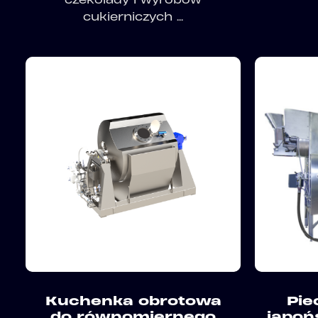
cukierniczych ...
Kuchenka obrotowa
Pie
do równomiernego
japoń