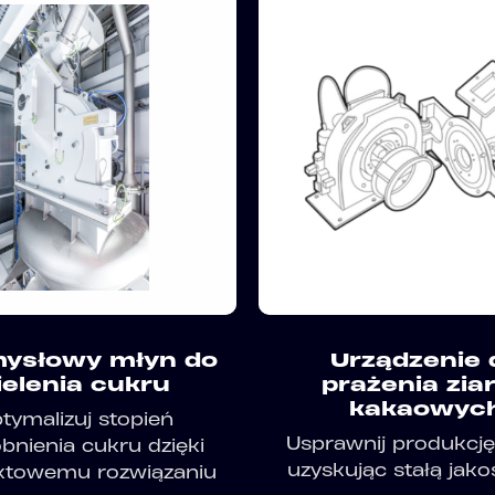
ysłowy młyn do
Urządzenie 
elenia cukru
prażenia zia
kakaowyc
tymalizuj stopień
Usprawnij produkcję
bnienia cukru dzięki
uzyskując stałą jakoś
towemu rozwiązaniu