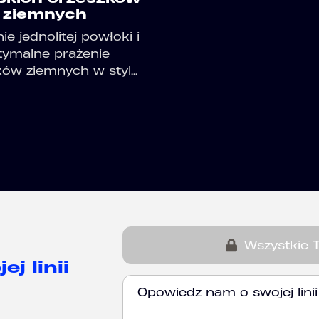
ziemnych
ie jednolitej powłoki i
tymalne prażenie
ów ziemnych w styl...
Wszystkie 
j linii