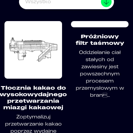
Wszystko
No image set
Próżniowy
filtr taśmowy
Oddzielanie ciał
stałych od
zawiesiny jest
powszechnym
procesem
Tłocznia kakao do
przemysłowym w
wysokowydajnego
bran...
przetwarzania
miazgi kakaowej
Zoptymalizuj
przetwarzanie kakao
poprzez wydajne