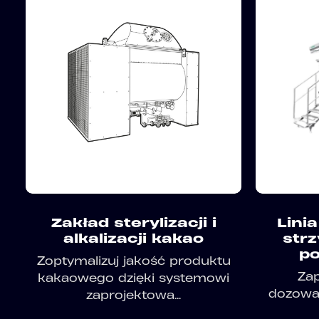
Zakład sterylizacji i
Lini
alkalizacji kakao
str
po
Zoptymalizuj jakość produktu
Zap
kakaowego dzięki systemowi
dozowan
zaprojektowa...