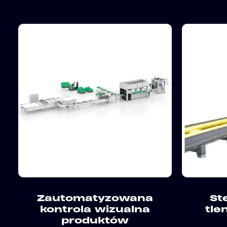
Zautomatyzowana
St
kontrola wizualna
tle
produktów