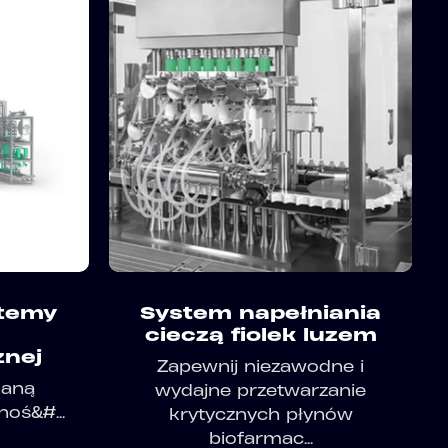
temy
System napełniania
cieczą fiolek luzem
znej
Zapewnij niezawodne i
naną
wydajne przetwarzanie
noś&#...
krytycznych płynów
biofarmac...