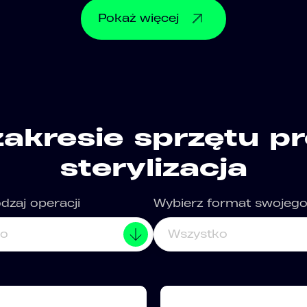
Pokaż
więcej
akresie sprzętu p
sterylizacja
dzaj operacji
Wybierz format swojeg
ko
Wszystko