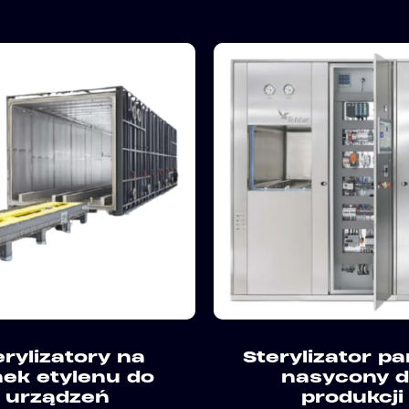
erylizatory na
Sterylizator p
nek etylenu do
nasycony 
urządzeń
produkcji