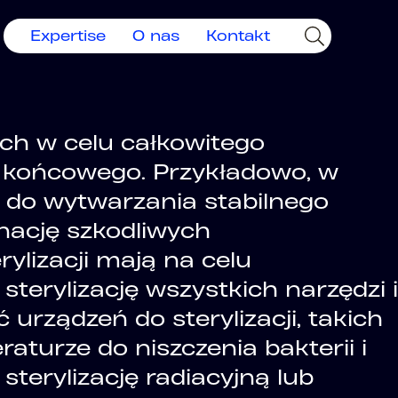
Expertise
O nas
Kontakt
ch w celu całkowitego
 końcowego. Przykładowo, w
y do wytwarzania stabilnego
nację szkodliwych
ylizacji mają na celu
erylizację wszystkich narzędzi i
rządzeń do sterylizacji, takich
aturze do niszczenia bakterii i
terylizację radiacyjną lub