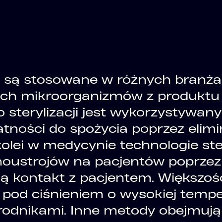
ej są stosowane w różnych branża
ych mikroorganizmów z produktu
 sterylizacji jest wykorzystywan
tności do spożycia poprzez elimi
olei w medycynie technologie ster
ustrojów na pacjentów poprzez st
kontakt z pacjentem. Większość u
 pod ciśnieniem o wysokiej temper
rodnikami. Inne metody obejmują s