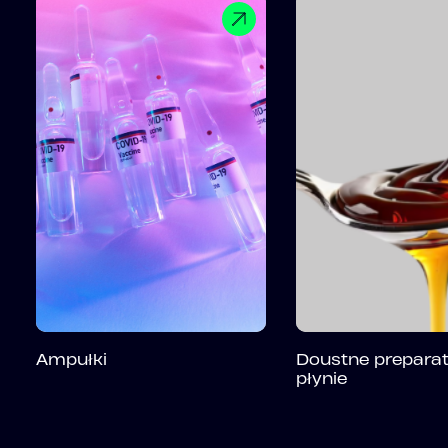
Ampułki
Doustne prepara
płynie