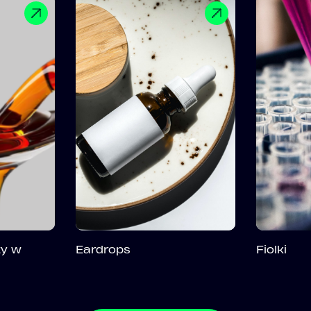
ty w
Eardrops
Fiolki