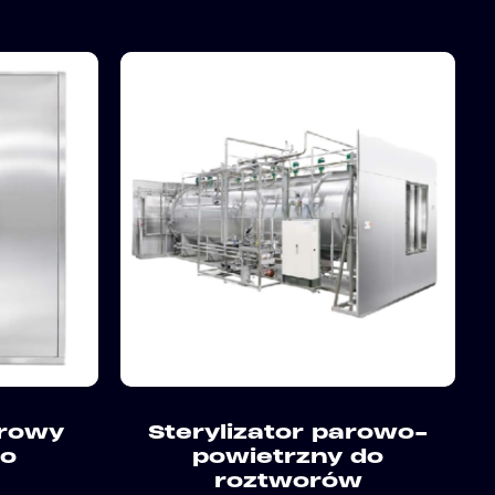
arowy
Sterylizator parowo-
do
powietrzny do
roztworów