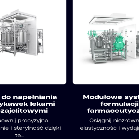
a do napełniania
Modułowe sys
zykawek lekami
formulacji
zajelitowymi
farmaceutyc
ewnij precyzyjne
Osiągnij niezrów
ie i sterylność dzięki
elastyczność i wydaj
te...