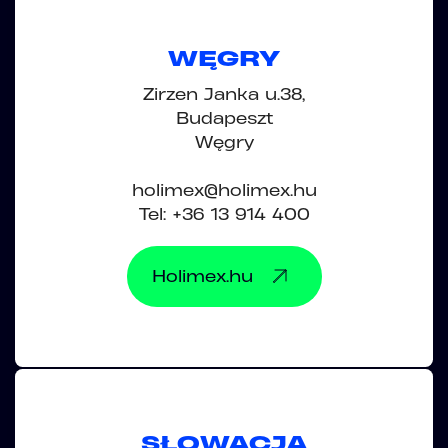
WĘGRY
Zirzen Janka u.38,
Budapeszt
Węgry
holimex@holimex.hu
Tel: +36 13 914 400
Holimex.hu
SŁOWACJA