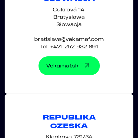
Cukrová 14,
Bratysława
Słowacja
bratislava@vekamaf.com
Tel: +421 252 932 891
Vekamaf.sk
REPUBLIKA
CZESKA
Klapkova 731/34