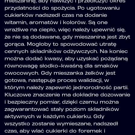
mieszaninę, aby nawilżyć i przedłużyć okres
przydatności do spożycia. Po ugotowaniu
cukierków nadszedł czas na dodanie
witamin, aromatów i kolorów. Są one
wrażliwe na ciepło, więc należy upewnić się,
że nie są dodawane, gdy mieszanina jest zbyt
gorąca. Mogłoby to spowodować utratę
cennych składników odżywczych. Na koniec
można dodać kwasy, aby uzyskać pożądaną
równowagę słodko-kwaśną dla smaków
owocowych. Gdy mieszanka żelków jest
gotowa, następuje proces walidacji, w
którym należy zapewnić jednorodność partii.
Kluczowe znaczenie ma dokładne dozowanie
i bezpieczny pomiar, dzięki czemu można
zagwarantować stały poziom składników
aktywnych w każdym cukierku. Gdy
wszystko zostanie wymieszane, nadszedł
czas, aby wlać cukierki do foremek i