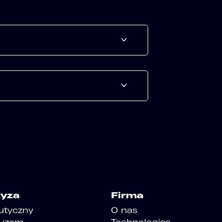
tyza
Firma
utyczny
O nas