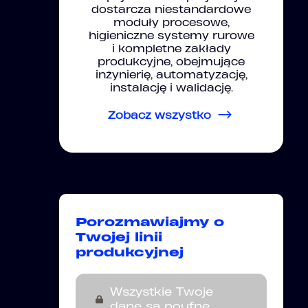
dostarcza niestandardowe
moduły procesowe,
higieniczne systemy rurowe
i kompletne zakłady
produkcyjne, obejmujące
inżynierię, automatyzację,
instalację i walidację.
Zobacz wszystko
Porozmawiajmy o
Twojej linii
produkcyjnej
Wszystkie Twoje
dane są poufne