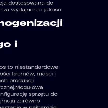
acja dostosowana do
sza wydajność i jakość.
mogenizacji
o i
pros to niestandardowe
kości kremów, maści i
ch produkcji
cznej.
Modułowa
nfigurację sprzętu do
bejmują zarówno
warzanie w najbardziej