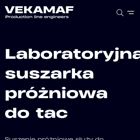
Laboratoryjn
suszarka
próżniowa
do tac
Suszenie próżniowe służy do