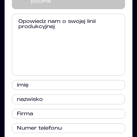
poufne