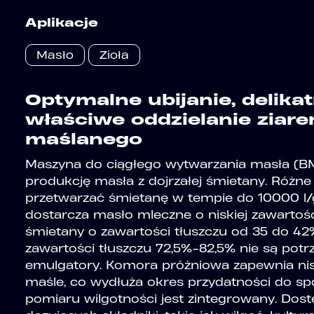
Aplikacje
Masło
Zioła
Optymalne ubijanie, delikat
właściwe oddzielanie ziare
maślanego
Maszyna do ciągłego wytwarzania masła (BM
produkcję masła z dojrzałej śmietany. Różn
przetwarzać śmietanę w tempie do 10000 l/g
dostarcza masło mleczne o niskiej zawartośc
śmietany o zawartości tłuszczu od 35 do 4
zawartości tłuszczu 72,5%-82,5% nie są potrz
emulgatory. Komora próżniowa zapewnia ni
maśle, co wydłuża okres przydatności do spo
pomiaru wilgotności jest zintegrowany. Dost