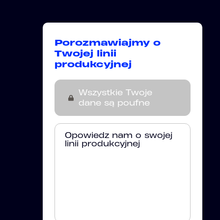
Porozmawiajmy o
Twojej linii
produkcyjnej
Wszystkie Twoje
dane są poufne