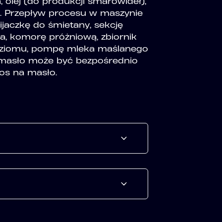
a, olej (do produkcji smarowideł),
 sól. Przepływ procesu w maszynie
jaczkę do śmietany, sekcję
nia, komorę próżniową, zbiornik
poziomu, pompę mleka maślanego
 masło może być bezpośrednio
os na masło.