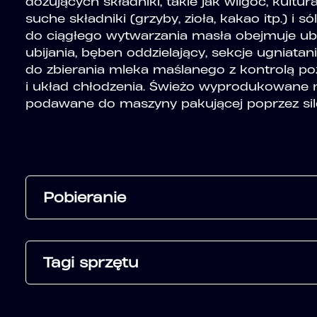
dozujących składniki, takie jak wilgoć, kultur
suche składniki (grzyby, zioła, kakao itp.) i
do ciągłego wytwarzania masła obejmuje ubi
ubijania, bęben oddzielający, sekcje ugniata
do zbierania mleka maślanego z kontrolą 
i układ chłodzenia. Świeżo wyprodukowane
podawane do maszyny pakującej poprzez sil
Pobieranie
Tagi sprzętu