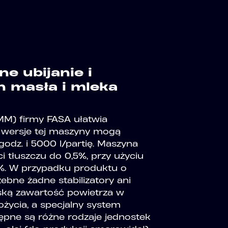
ne ubijanie i
n masła i mleka
M) firmy FASA ułatwia
e wersje tej maszyny mogą
odz. i 5000 l/partię. Maszyna
i tłuszczu do 0,5%, przy użyciu
2%. W przypadku produktu o
ebne żadne stabilizatory ani
ską zawartość powietrza w
życia, a specjalny system
ępne są różne rodzaje jednostek