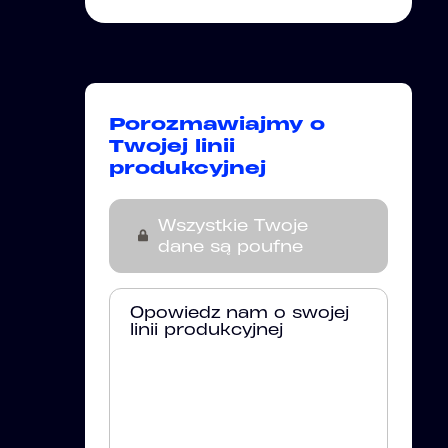
Porozmawiajmy o
Twojej linii
produkcyjnej
Wszystkie Twoje
dane są poufne