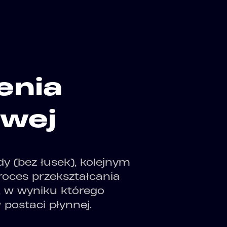
enia
owej
dy (bez łusek), kolejnym
proces przekształcania
 w wyniku którego
postaci płynnej.