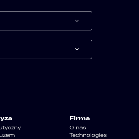
tyza
Firma
utyczny
O nas
luzem
Technologies