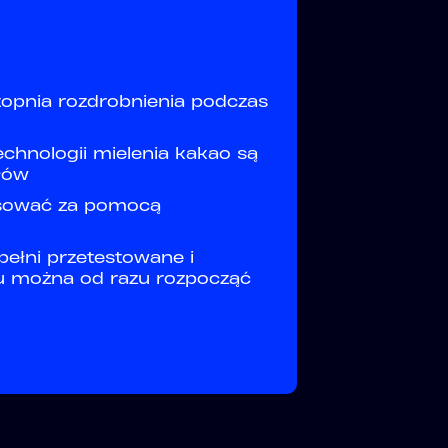
topnia rozdrobnienia podczas
chnologii mielenia kakao są
łów
osować za pomocą
pełni przetestowane i
mu można od razu rozpocząć