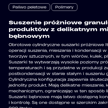
Paliwo peletowe
Polimery
Suszenie próżniowe granu
produktów z delikatnym m
bębnowym
Obrotowe cylindryczne suszarki próżniowe I
operacji suszenia, mieszania i kondensacji 
tworzyw sztucznych, w tym wiórów, kulek, pl
Suszarki te wytwarzają wysokie poziomy pró
temperaturach i są przydatne w produkcji z
postkondensacji w stanie stałym i suszeniu
Cylindryczna konfiguracja zapewnia skutecz
jednolity produkt. Mają delikatne mieszanie
mechanicznym, ograniczając w ten sposób l
Suszarki bębnowe mają łatwo dostępną kons
i kontrolę. Są one dostępne w szerokim zak