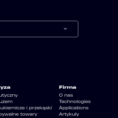
tyza
Firma
utyczny
O nas
luzem
Technologies
kiernicze i przekąski
Applications
bywalne towary
Artykuły