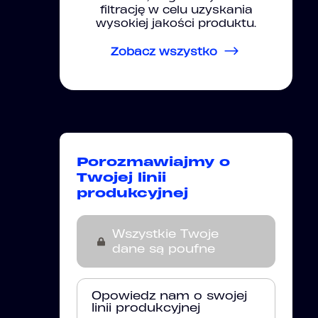
filtrację w celu uzyskania
wysokiej jakości produktu.
Zobacz wszystko
Porozmawiajmy o
Twojej linii
produkcyjnej
Wszystkie Twoje
dane są poufne