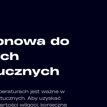
bnowa do
ych
ucznych
peraturach jest ważne w
tucznych. Aby uzyskać
artości wilgoci, konieczne