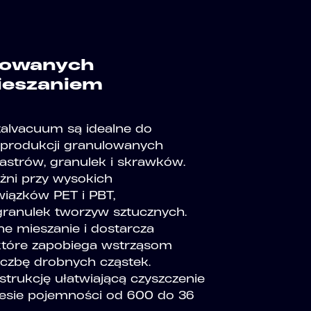
lowanych
ieszaniem
talvacuum są idealne do
w produkcji granulowanych
astrów, granulek i skrawków.
żni przy wysokich
wiązków PET i PBT,
 granulek tworzyw sztucznych.
ne mieszanie i dostarcza
, które zapobiega wstrząsom
iczbę drobnych cząstek.
trukcję ułatwiającą czyszczenie
resie pojemności od 600 do 36