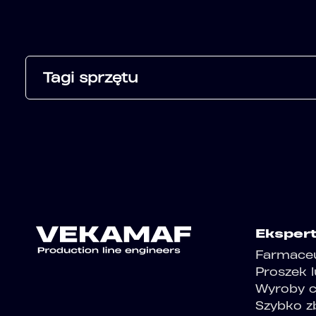
Tagi sprzętu
Eksper
Farmace
Proszek 
Wyroby cu
Szybko z