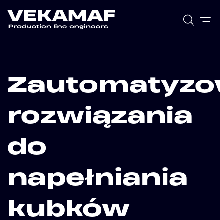
Zautomatyz
rozwiązania
do
napełniania
kubków